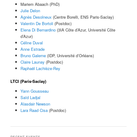
Mariem Abaach (PhD)
Julie Delon
Agnès Desolneux
(Centre Borelli, ENS Paris-Saclay)
Valentin De Bortoli
(Postdoc)
Elena Di Bernardino
(3IA Côte d’Azur, Université Côte
d’Azur)
Céline Duval
Anne Estrade
Bruno Galerne
(IDP, Université d’Orléans)
Claire Launay
(Postdoc)
Raphaël Lachièze-Rey
LTCI (Paris-Saclay)
Yann Gousseau
Saïd Ladjal
Alasdair Newson
Lara Raad Cisa
(Postdoc)